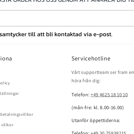
amtycker till att bli kontaktad via e-post.
iona
Servicehotline
Vårt supportteam ser fram em
höra från dig:
olicy
tällningar
Telefon:
+49 4625 18 10 10
(mån-fre: kl. 8.00-16.00)
 betalningsvillkor
Utanför öppettiderna:
 villkor
Telefon:
+49 30 75939215