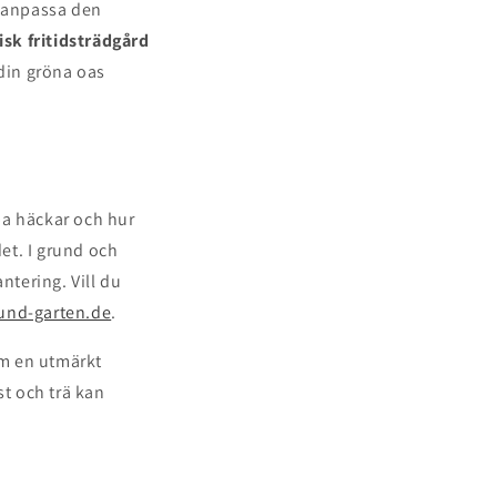
h anpassa den
isk fritidsträdgård
din gröna oas
pa häckar och hur
et. I grund och
tering. Vill du
und-garten.de
.
om en utmärkt
st och trä kan