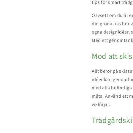
tips för smart träd
Oavsett om du är en
din gröna oas bör v
egna designidéer, s
Med ett genomtänkt
Mod att ski
Allt beror på skis
idéer kan genomföra
med alla befintlig
mäta. Använd ett må
viklinjal.
Trädgårdski