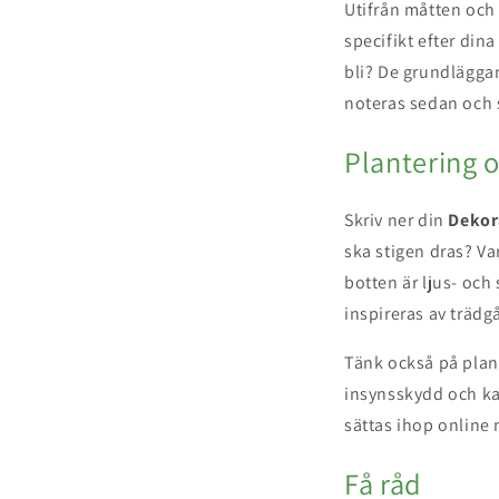
Utifrån måtten och 
specifikt efter din
bli? De grundlägga
noteras sedan och 
Plantering 
Skriv ner din
Dekor
ska stigen dras? V
botten är ljus- oc
inspireras av träd
Tänk också på plan
insynsskydd och kan
sättas ihop online 
Få råd