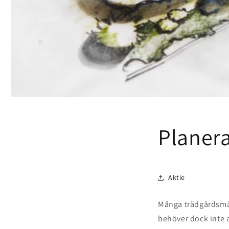
Planer
Aktie
Många trädgårdsmäs
behöver dock inte al