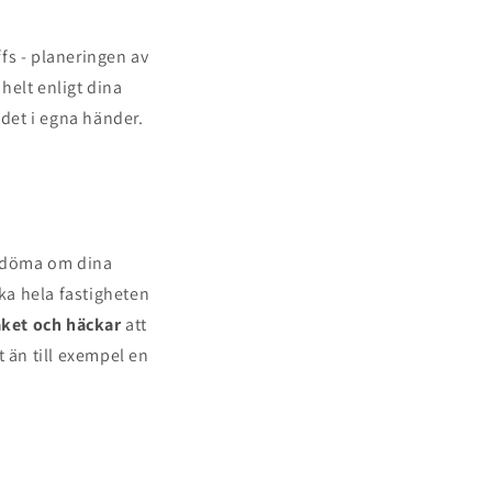
fs - planeringen av
helt enligt dina
 det i egna händer.
bedöma om dina
öka hela fastigheten
taket och häckar
att
 än till exempel en