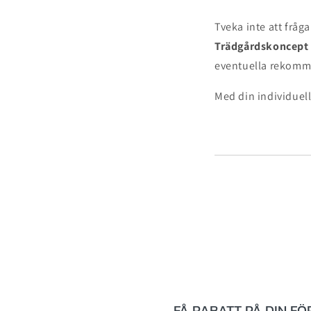
Tveka inte att fråg
Trädgårdskoncept
eventuella rekomme
Med din individuel
FÅ RABATT PÅ DIN F