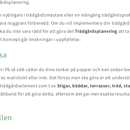
gårdsplanering.
 nybörjare i trädgårdsmästare eller en mångårig trädgårdsprof
ara noggrant förberedd. Om du vill implementera din trädgård 
ka du inte vara rädd för att göra det
Trädgårdsplanering
att ta
 koncept går önskningar i uppfyllelse.
ssa
sen! På så sätt sätter du dina tankar på papper och kan sedan 
s realistiskt eller inte. Det första man ska göra är att unders
a trädgårdselement som t.ex
Stigar, bäddar, terrasser, träd, s
ttband för att göra detta, eftersom det ger mer exakta resultat
llen