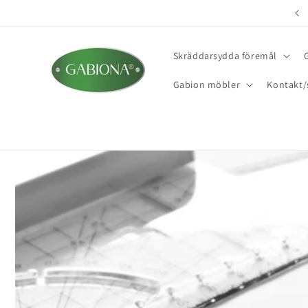
vidare
Tillgänglig omedelbart - ditt projekt kan starta 🚚
till
innehåll
Skräddarsydda föremål
Gabion möbler
Kontakt/