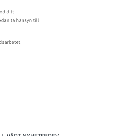
ed ditt
edan ta hänsyn till
dsarbetet.
LL VÅRT NYHETSBREV.