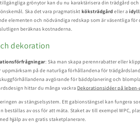
tillgängliga grönytor kan du nu karaktärisera din trädgård oc
a önskemål. Ska det vara pragmatiskt
köksträdgård
eller a
idyll
nde elementen och nödvändiga redskap som är väsentliga för 
slutligen beräknas kostnaderna.
och dekoration
ationsförfrågningar
: Ska man skapa perennrabatter eller klip
ar uppmärksam på de naturliga förhållandena för trädgårdsland
h skuggförhållandena avgörande för bäddplanering och blomplan
gårdsdesign hittar du många vackra
Dekorationsidéer på leben-
eringen av stängselsystem. Ett gabionstängsel kan fungera s
 beställas av oss för att mäta. Staket av till exempel WPC, pla
med hjälp av en gratis staketplanerare.