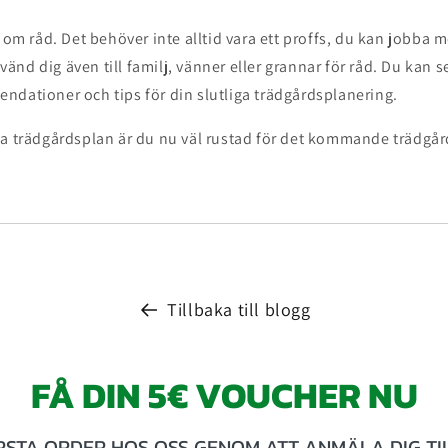
a om råd. Det behöver inte alltid vara ett proffs, du kan jobba m
vänd dig även till familj, vänner eller grannar för råd. Du kan s
ndationer och tips för din slutliga trädgårdsplanering.
la trädgårdsplan är du nu väl rustad för det kommande trädgår
Tillbaka till blogg
FÅ DIN 5€ VOUCHER NU
ÖRSTA ORDER HOS OSS GENOM ATT ANMÄLA DIG TI