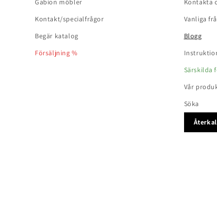
Gabion möbler
Kontakta 
Kontakt/specialfrågor
Vanliga fr
Begär katalog
Blogg
Försäljning %
Instruktio
Särskilda 
Vår produ
Söka
Återkal