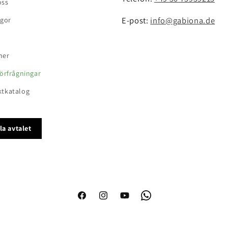
oss
E-post:
info@gabiona.de
ågor
ner
förfrågningar
ktkatalog
la avtalet
Facebook
Instagram
YouTube
WhatsApp