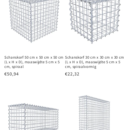
Schanskorf 50 cm x 50 cm x 50 cm
Schanskorf 30 cm x 30 cm x 30 cm
(L x H x D), maaswijdte 5 cm x 5
(L x H x D), maaswijdte 5 cm x 5
cm, spiraal
cm, spiraalvormig
Normale
€50,94
Normale
€22,32
prijs
prijs