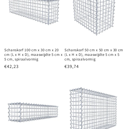
Schanskorf 100 cm x 30 cm x 20
Schanskorf 50 cm x 50 cm x 30 cm
cm (L x H x D), maaswijdte 5 cm x
(L x H x D), maaswijdte 5 cm x 5
5 cm, spiraalvormig
cm, spiraalvormig
Normale
€42,23
Normale
€39,74
prijs
prijs