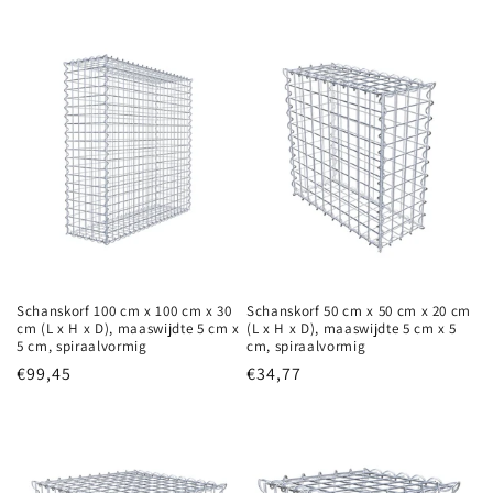
Schanskorf 100 cm x 100 cm x 30
Schanskorf 50 cm x 50 cm x 20 cm
cm (L x H x D), maaswijdte 5 cm x
(L x H x D), maaswijdte 5 cm x 5
5 cm, spiraalvormig
cm, spiraalvormig
Normale
€99,45
Normale
€34,77
prijs
prijs