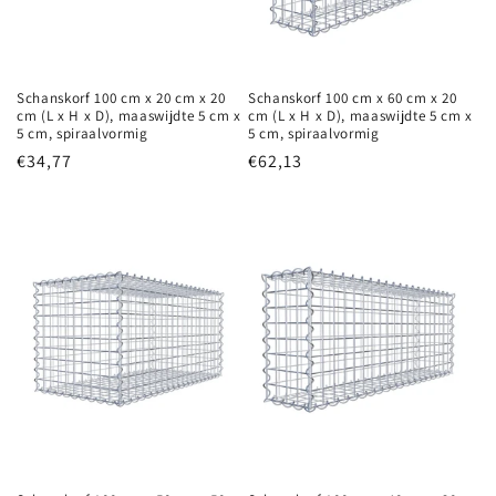
Schanskorf 100 cm x 20 cm x 20
Schanskorf 100 cm x 60 cm x 20
cm (L x H x D), maaswijdte 5 cm x
cm (L x H x D), maaswijdte 5 cm x
5 cm, spiraalvormig
5 cm, spiraalvormig
Normale
€34,77
Normale
€62,13
prijs
prijs