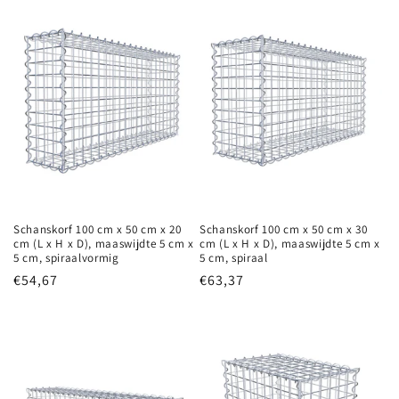
c
t
i
e
:
Schanskorf 100 cm x 50 cm x 20
Schanskorf 100 cm x 50 cm x 30
cm (L x H x D), maaswijdte 5 cm x
cm (L x H x D), maaswijdte 5 cm x
5 cm, spiraalvormig
5 cm, spiraal
Normale
€54,67
Normale
€63,37
prijs
prijs