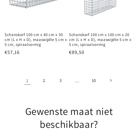
Schanskorf 100 cm x 40 cm x 30
Schanskorf 100 cm x 100 cm x 20
cm (L x H x D), maaswijdte 5 cm x
cm (L x H x D), maaswijdte 5 cm x
5 cm, spiraalvormig
5 cm, spiraalvormig
Normale
€57,16
Normale
€89,50
prijs
prijs
1
2
3
…
10
Gewenste maat niet
beschikbaar?