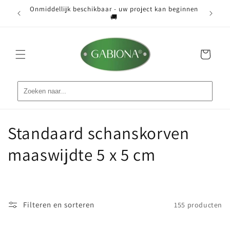
Meteen
Onmiddellijk beschikbaar - uw project kan beginnen
naar de
ist 📐
Grati
🚚
content
Winkelwagen
C
Standaard schanskorven
o
maaswijdte 5 x 5 cm
l
l
Filteren en sorteren
155 producten
e