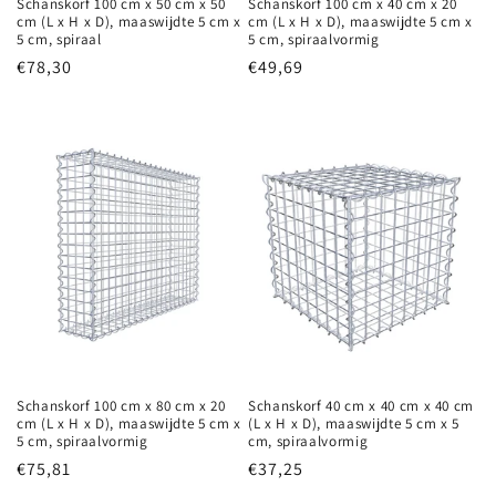
Schanskorf 100 cm x 50 cm x 50
Schanskorf 100 cm x 40 cm x 20
cm (L x H x D), maaswijdte 5 cm x
cm (L x H x D), maaswijdte 5 cm x
5 cm, spiraal
5 cm, spiraalvormig
Normale
€78,30
Normale
€49,69
prijs
prijs
Schanskorf 100 cm x 80 cm x 20
Schanskorf 40 cm x 40 cm x 40 cm
cm (L x H x D), maaswijdte 5 cm x
(L x H x D), maaswijdte 5 cm x 5
5 cm, spiraalvormig
cm, spiraalvormig
Normale
€75,81
Normale
€37,25
prijs
prijs