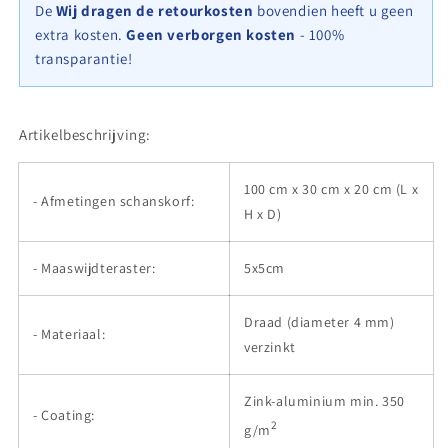
x
x
De
Wij dragen de retourkosten
bovendien heeft u geen
20
20
extra kosten.
Geen verborgen kosten
- 100%
cm
cm
transparantie!
(L
(L
x
x
H
H
x
x
Artikelbeschrijving:
D),
D),
maaswijdte
maaswijdte
100 cm x 30 cm x 20 cm (L x
5
5
- Afmetingen schanskorf:
cm
cm
H x D)
x
x
5
5
- Maaswijdteraster:
5x5cm
cm,
cm,
spiraal
spiraal
Draad (diameter 4 mm)
- Materiaal:
verzinkt
Zink-aluminium min. 350
- Coating:
2
g/m