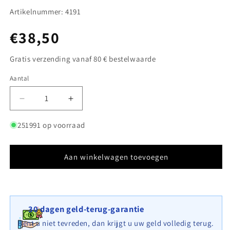
Artikelnummer: 4191
Normale
€38,50
prijs
Gratis verzending vanaf 80 € bestelwaarde
Aantal
Aantal
Aantal
Aantal
verlagen
verhogen
voor
voor
251991 op voorraad
Aangegroeide
Aangegroeide
schanskorf
schanskorf
type
type
Aan winkelwagen toevoegen
2
2
100
100
cm
cm
x
x
30 dagen geld-terug-garantie
30
30
cm
cm
Bent u niet tevreden, dan krijgt u uw geld volledig terug.