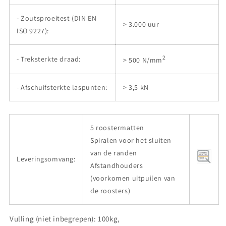
- Zoutsproeitest (DIN EN
> 3.000 uur
ISO 9227):
2
- Treksterkte draad:
> 500 N/mm
- Afschuifsterkte laspunten:
> 3,5 kN
5 roostermatten
Spiralen voor het sluiten
van de randen
Leveringsomvang:
Afstandhouders
(voorkomen uitpuilen van
de roosters)
Vulling (niet inbegrepen): 100kg,