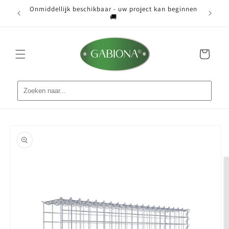
Meteen
Onmiddellijk beschikbaar - uw project kan beginnen
naar de
ist 📐
Grati
🚚
content
Winkelwagen
Ga direct naar
productinformatie