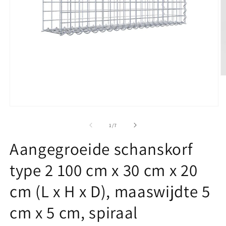
M
2
o
in
m
Media
1
openen
van
1
/
7
in
modaal
Aangegroeide schanskorf
type 2 100 cm x 30 cm x 20
cm (L x H x D), maaswijdte 5
cm x 5 cm, spiraal