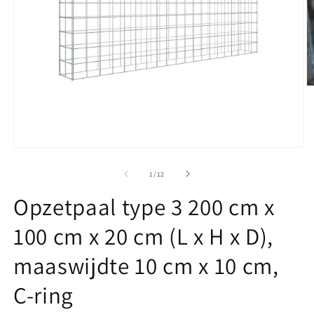
M
2
o
in
m
Media
1
openen
van
1
/
12
in
modaal
Opzetpaal type 3 200 cm x
100 cm x 20 cm (L x H x D),
maaswijdte 10 cm x 10 cm,
C-ring