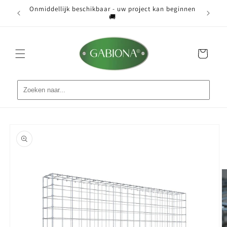
Meteen
Onmiddellijk beschikbaar - uw project kan beginnen
naar de
ist 📐
Grati
🚚
content
Winkelwagen
Ga direct naar
productinformatie