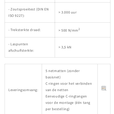
- Zoutsproeitest (DIN EN
> 3.000 uur
ISO 9227):
2
- Treksterkte draad:
> 500 N/mm
- Laspunten
> 3,5 kN
afschuifsterkte:
5 netmatten (zonder
basisnet)
C-ringen voor het verbinden
Leveringsomvang:
van de netten
Eenvoudige C-ringtangen
voor de montage (één tang
per bestelling)