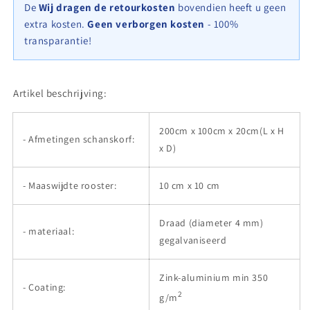
20
20
De
Wij dragen de retourkosten
bovendien heeft u geen
cm
cm
extra kosten.
Geen verborgen kosten
- 100%
(L
(L
transparantie!
x
x
H
H
x
x
D),
D),
Artikel beschrijving:
maaswijdte
maaswijdte
10
10
200cm x 100cm x 20cm(L x H
cm
cm
- Afmetingen schanskorf:
x
x
x D)
10
10
cm,
cm,
- Maaswijdte rooster:
10 cm x 10 cm
C-
C-
ring
ring
Draad (diameter 4 mm)
- materiaal:
gegalvaniseerd
Zink-aluminium min 350
- Coating:
2
g/m