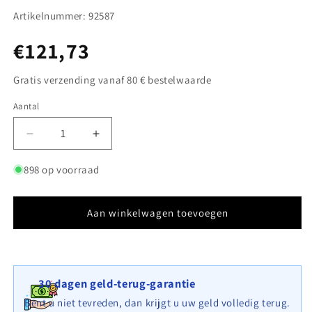
Artikelnummer: 92587
Normale
€121,73
prijs
Gratis verzending vanaf 80 € bestelwaarde
Aantal
Aantal
Aantal
Aantal
verlagen
verhogen
voor
voor
898 op voorraad
Opzetpaal
Opzetpaal
type
type
3
3
Aan winkelwagen toevoegen
200
200
cm
cm
x
x
100
100
30 dagen geld-terug-garantie
cm
cm
x
x
Bent u niet tevreden, dan krijgt u uw geld volledig terug.