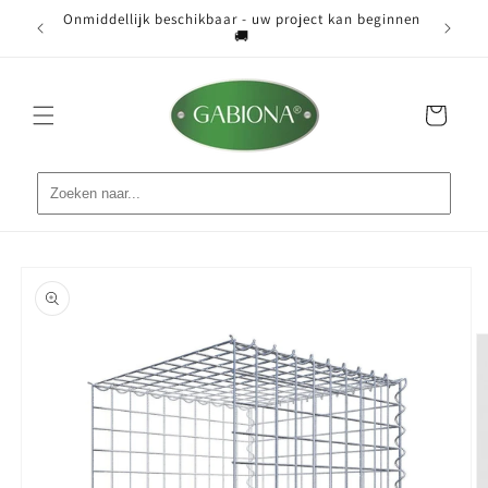
Meteen
Onmiddellijk beschikbaar - uw project kan beginnen
naar de
ist 📐
Grati
🚚
content
Winkelwagen
Ga direct naar
productinformatie