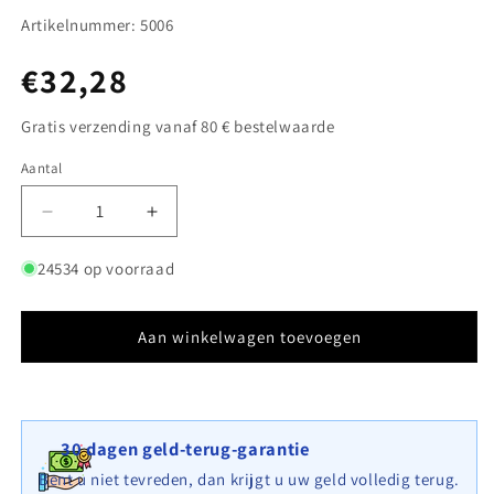
Artikelnummer: 5006
Normale
€32,28
prijs
Gratis verzending vanaf 80 € bestelwaarde
Aantal
Aantal
Aantal
Aantal
verlagen
verhogen
voor
voor
24534 op voorraad
Aangebouwde
Aangebouwde
schanskorf
schanskorf
type
type
Aan winkelwagen toevoegen
4
4
50
50
cm
cm
x
x
30 dagen geld-terug-garantie
50
50
cm
cm
Bent u niet tevreden, dan krijgt u uw geld volledig terug.