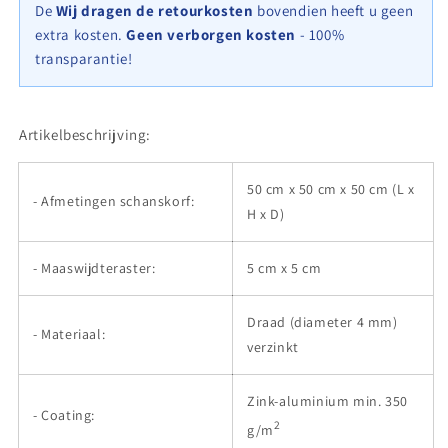
x
x
De
Wij dragen de retourkosten
bovendien heeft u geen
50
50
extra kosten.
Geen verborgen kosten
- 100%
cm
cm
transparantie!
(L
(L
x
x
H
H
x
x
Artikelbeschrijving:
D),
D),
maaswijdte
maaswijdte
50 cm x 50 cm x 50 cm (L x
5
5
- Afmetingen schanskorf:
cm
cm
H x D)
x
x
5
5
- Maaswijdteraster:
5 cm x 5 cm
cm,
cm,
spiraal
spiraal
Draad (diameter 4 mm)
- Materiaal:
verzinkt
Zink-aluminium min. 350
- Coating:
2
g/m