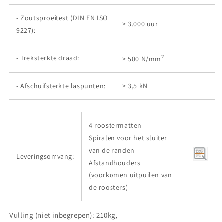
- Zoutsproeitest (DIN EN ISO
> 3.000 uur
9227):
2
- Treksterkte draad:
> 500 N/mm
- Afschuifsterkte laspunten:
> 3,5 kN
4 roostermatten
Spiralen voor het sluiten
van de randen
Leveringsomvang:
Afstandhouders
(voorkomen uitpuilen van
de roosters)
Vulling (niet inbegrepen): 210kg,