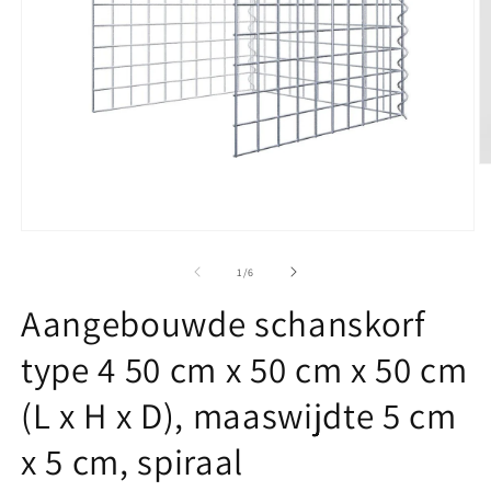
M
2
o
in
m
Media
1
openen
van
1
/
6
in
modaal
Aangebouwde schanskorf
type 4 50 cm x 50 cm x 50 cm
(L x H x D), maaswijdte 5 cm
x 5 cm, spiraal