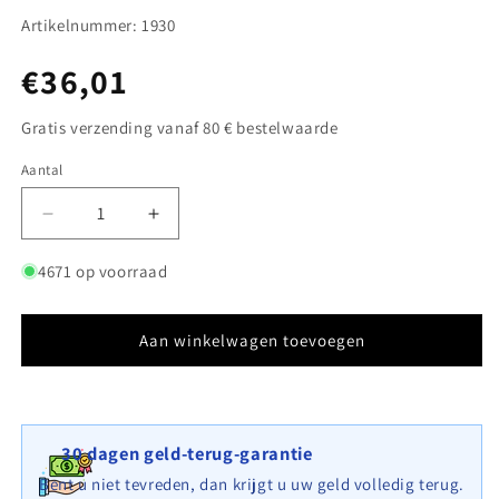
Artikelnummer: 1930
Normale
€36,01
prijs
Gratis verzending vanaf 80 € bestelwaarde
Aantal
Aantal
Aantal
Aantal
verlagen
verhogen
voor
voor
4671 op voorraad
Schanskorf
Schanskorf
100
100
cm
cm
Aan winkelwagen toevoegen
x
x
20
20
cm
cm
x
x
30 dagen geld-terug-garantie
50
50
cm
cm
Bent u niet tevreden, dan krijgt u uw geld volledig terug.