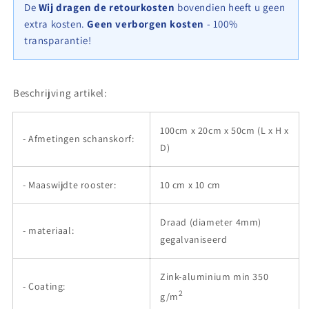
(L
(L
De
Wij dragen de retourkosten
bovendien heeft u geen
x
x
extra kosten.
Geen verborgen kosten
- 100%
H
H
transparantie!
x
x
D),
D),
maaswijdte
maaswijdte
10
10
Beschrijving artikel:
cm
cm
x
x
100cm x 20cm x 50cm (L x H x
10
10
- Afmetingen schanskorf:
cm,
cm,
D)
spiraalvormig
spiraalvormig
- Maaswijdte rooster:
10 cm x 10 cm
Draad (diameter 4mm)
- materiaal:
gegalvaniseerd
Zink-aluminium min 350
- Coating:
2
g/m